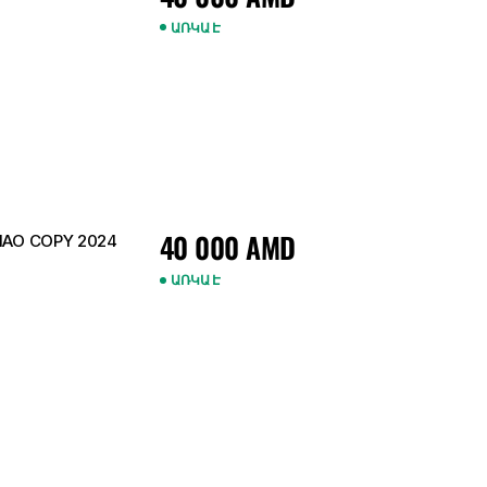
ԱՌԿԱ Է
40 000
AMD
S Անվաթև (Կռիլո) Ձախ JIN HAO COPY 2024
ԱՌԿԱ Է