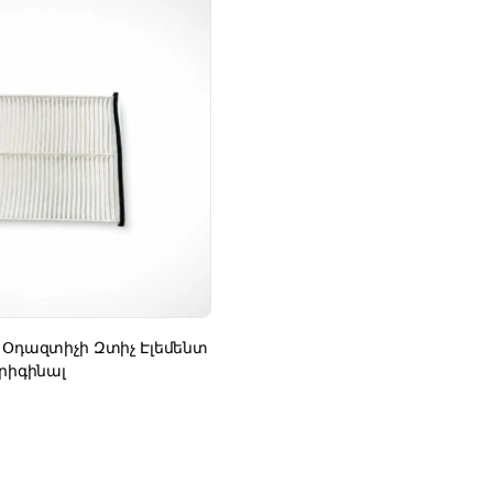
 Օդազտիչի Զտիչ Էլեմենտ
Օրիգինալ