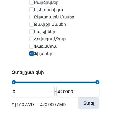
Բարձիկներ
Էլեկտրոնիկա
Ընթացային Մասեր
Թափքի Մասեր
հայելիներ
Հովացում,Ջուր
Ֆառ,ստոպ
Ֆիլտրեր
Զտել ըստ գնի
-
Զտել
Գին՝
0 AMD
—
420 000 AMD