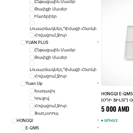
Ընթացային Մասեր
Թափքի Մասեր
Ինտերիեր
Լուսարձակներ,Դիմացի Հետևի
Հովացում,Ջուր
YUAN PLUS
Ընթացային Մասեր
Թափքի Մասեր
Լուսարձակներ,Դիմացի Հետևի
Հովացում,Ջուր
Yuan Up
Խադավոյ
HONGQI E-QM5
Կուզով
(ՕԴԻ ՖԻԼՏՐ) 
Հովացում,Ջուր
5 000
AMD
Ֆառ,ստոպ
HONGQI
ԱՌԿԱ Է
E-QM5