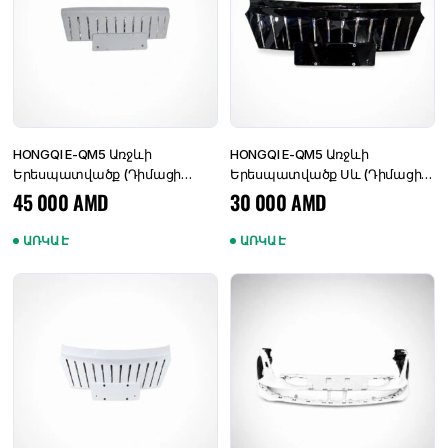
HONGQI E-QM5 Առջևի
HONGQI E-QM5 Առջևի
Երեսպատվածք (Դիմացի
Երեսպատվածք Սև (Դիմացի
Աբլիցովկա) 2024 Օրիգինալ
Աբլիցովկա) 2024 Փոխարինող
45 000
AMD
30 000
AMD
ԱՌԿԱ Է
ԱՌԿԱ Է