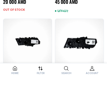
20 000
AMD
45 000
AMD
OUT OF STOCK
ԱՌԿԱ Է
HOME
FILTER
SEARCH
ACCOUNT
HONGQI E-QM5 Առջևի
HONGQI E-QM5 Առջևի
Թափարգելի Աջ Ուղղորդիչ
Թափարգելի Ձախ Ուղղորդիչ
(Դիմացի Շթի Սալյասկա Աջ)
(Դիմացի Շթի Սալյասկա Ձախ)
7 000
AMD
7 000
AMD
Օրիգինալ
Օրիգինալ
ԱՌԿԱ Է
ԱՌԿԱ Է