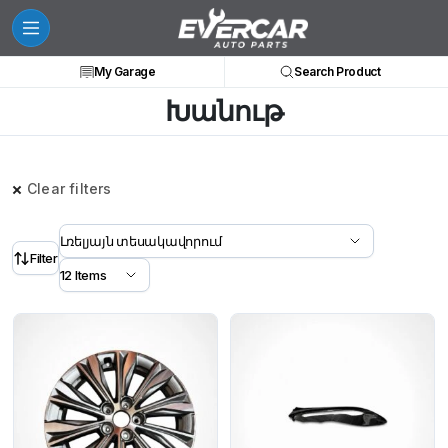
My Garage
Search Product
Խանութ
Clear filters
Filter