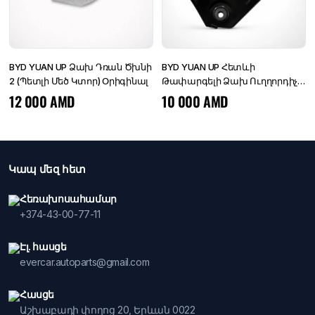
BYD YUAN UP Ձախ Դռան Ծխնի
BYD YUAN UP Հետևի
2 (Պետլի Մեծ Կտոր) Օրիգինալ
Թափարգելի Ձախ Ուղղորդիչ
(Հետևի Շթի Սալյասկա)
12 000
AMD
10 000
AMD
ՕՐԻԳԻՆԱԼ
Կապ մեզ հետ
Հեռախոսահամար
+374-43-00-77-11
Էլ. հասցե
evercar.autoparts@gmail.com
Հասցե
Աշխաբադի փողոց 20, Երևան 0022