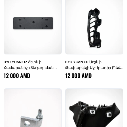
BYD YUAN UP Հետևի
BYD YUAN UP Առջևի
Համարանիշի Տեղադրման
Թափարգելի Աջ Վրադիր (Դեմի
Վրադիր (Համարի Պլաստմաս)
Շթի Աջ դեկորատիվ
12 000
AMD
12 000
AMD
Օրիգինալ
պլաստմաս) Օրիգինալ